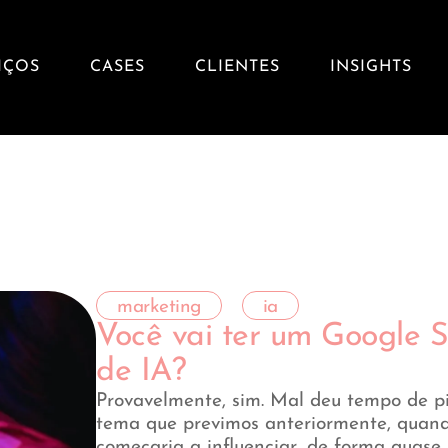
IÇOS
CASES
CLIENTES
INSIGHTS
marketing
ia
Você vai ter um Google 
de IA?
Provavelmente, sim. Mal deu tempo de p
tema que previmos anteriormente, quando
começaria a influenciar, de forma quase i