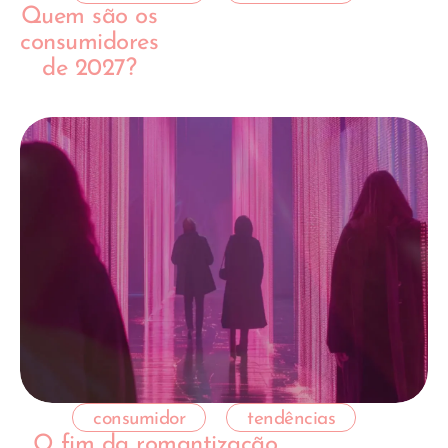
Quem são os
consumidores
de 2027?
consumidor
tendências
O fim da romantização